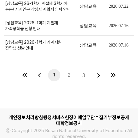
[상담교육] 26-1학기 계절제 3학기차
상담교육
2026.07.22
일반
논문/ 사례연구 작성자 계획서 입력 안내
[상담교육] 2026-1학기 계절제
상담교육
2026.07.16
일반
가족장학금 신청 안내
[상담교육] 2026-1학기 가계지원
상담교육
2026.07.16
일반
장학생 선발 안내
1
2
3
개인정보처리방침
행정서비스헌장
이메일무단수집거부
정보공개
대학정보공시
ⓒ Copyright 2025 Busan National University of Education All
rights reserved.