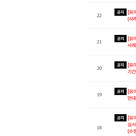
[유
공지
22
(사
[유
공지
21
사례
[유
공지
20
기간
[유
공지
19
안내
[유
공지
심사
18
(수정