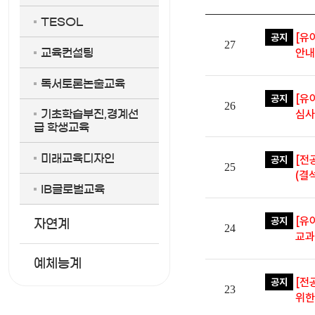
TESOL
[유
공지
27
안내
교육컨설팅
독서토론논술교육
[유
공지
26
심사
기초학습부진,경계선
급 학생교육
미래교육디자인
[전
공지
25
(결
IB글로벌교육
[유
공지
자연계
24
교과
예체능계
[전
공지
23
위한