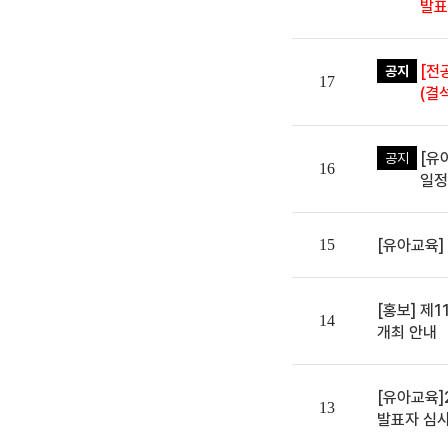
발표
[전
공지
17
(결
[유
공지
16
일정
일반
15
[유아교육]
일반
[홍보] 제
14
개최 안내
일반
[유아교육]
13
발표자 심사