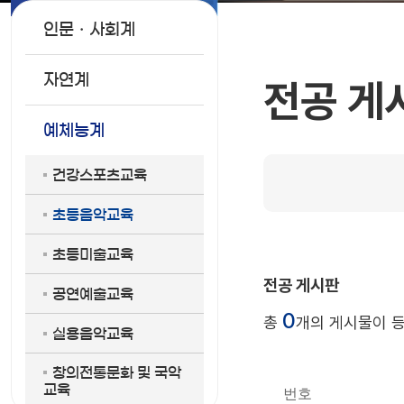
인문ㆍ사회계
자연계
전공 게
예체능계
건강스포츠교육
초등음악교육
초등미술교육
전공 게시판
공연예술교육
0
총
개의 게시물이 
실용음악교육
창의전통문화 및 국악
교육
번호