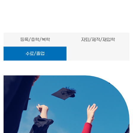
등록/휴학/복학
자퇴/제적/재입학
수료/졸업