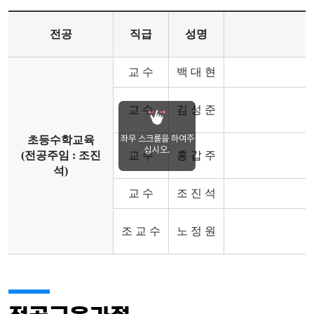
전공교수
전공
직급
성명
교 수
백 대 현
교 수
김 성 준
좌우 스크롤을 하여주
초등수학교육
십시오.
(전공주임 : 조진
교 수
홍 갑 주
석)
교 수
조 진 석
조 교 수
노 정 원