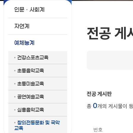
인문ㆍ사회계
자연계
전공 게
예체능계
건강스포츠교육
초등음악교육
초등미술교육
전공 게시판
공연예술교육
0
총
개의 게시물이 
실용음악교육
창의전통문화 및 국악
교육
번호